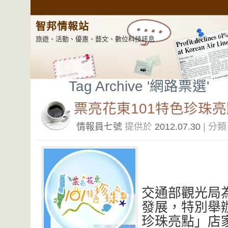
智邦情報站
旅遊、活動、優惠、藝文、數位科技訊息
Tag Archive '網路票選'
票亮花東101特色珍珠亮
情報員七號
提供於
2012.07.30
| 分
交通部觀光局
發展，特別舉辦
珍珠亮點」店